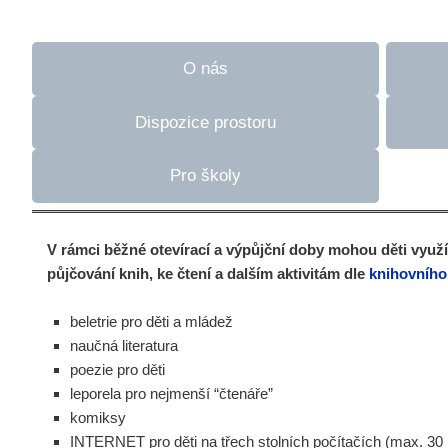
O nás
Dispozice prostoru
Pro školy
V rámci běžné otevírací a výpůjční doby mohou děti využí
půjčování knih, ke čtení a dalším aktivitám dle
knihovního
beletrie pro děti a mládež
naučná literatura
poezie pro děti
leporela pro nejmenší “čtenáře”
komiksy
INTERNET pro děti na třech stolních počítačích (max. 30 