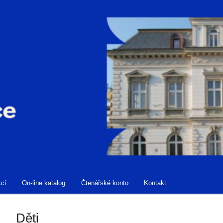
kcí
On-line katalog
Čtenářské konto
Kontakt
Děti