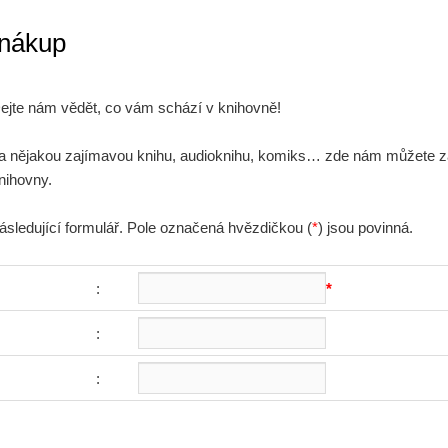
 nákup
Dejte nám vědět, co vám schází v knihovně!
a nějakou zajímavou knihu, audioknihu, komiks… zde nám můžete zas
nihovny.
ásledující formulář. Pole označená hvězdičkou (
*
) jsou povinná.
:
*
:
: