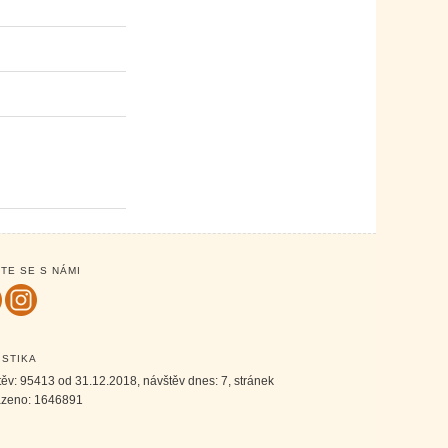
TE SE S NÁMI
ISTIKA
těv:
95413
od 31.12.2018, návštěv dnes:
7
, stránek
azeno:
1646891