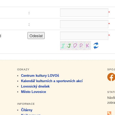
:
*
:
*
d
*
ODKAZY
SPOJ
Centrum kultury LOVOš
Kalendář kulturních a sportovních akcí
Lovosický dnešek
Město Lovosice
STAT
Návš
zobr
INFORMACE
Čítárny