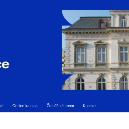
cí
On-line katalog
Čtenářské konto
Kontakt