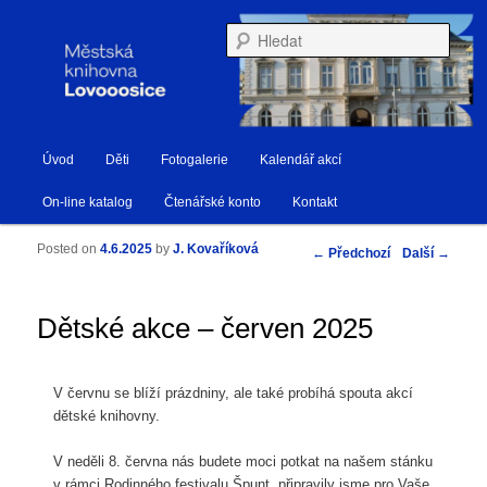
Městská knihovna Lovosice
Hleda
Hlavní navigační menu
Úvod
Děti
Fotogalerie
Kalendář akcí
Přejít k hlavnímu obsahu webu
Přejít k obsahu postranního panelu
Knihovna Lovosice
On-line katalog
Čtenářské konto
Kontakt
Posted on
4.6.2025
by
J. Kovaříková
Navigace pro příspěvky
←
Předchozí
Další
→
Dětské akce – červen 2025
V červnu se blíží prázdniny, ale také probíhá spouta akcí
dětské knihovny.
V neděli 8. června nás budete moci potkat na našem stánku
v rámci Rodinného festivalu Špunt, připravily jsme pro Vaše