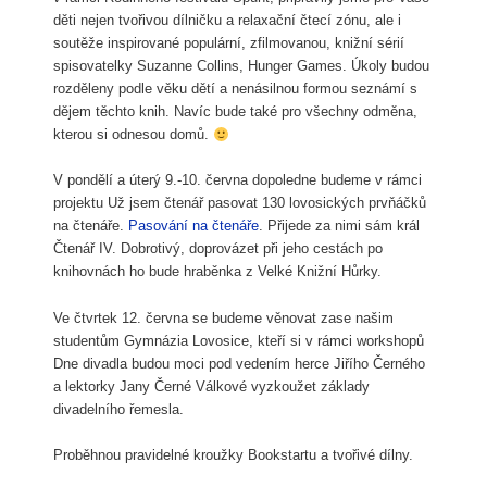
děti nejen tvořivou dílničku a relaxační čtecí zónu, ale i
soutěže inspirované populární, zfilmovanou, knižní sérií
spisovatelky Suzanne Collins, Hunger Games. Úkoly budou
rozděleny podle věku dětí a nenásilnou formou seznámí s
dějem těchto knih. Navíc bude také pro všechny odměna,
kterou si odnesou domů.
V pondělí a úterý 9.-10. června dopoledne budeme v rámci
projektu Už jsem čtenář pasovat 130 lovosických prvňáčků
na čtenáře.
Pasování na čtenáře
. Přijede za nimi sám král
Čtenář IV. Dobrotivý, doprovázet při jeho cestách po
knihovnách ho bude hraběnka z Velké Knižní Hůrky.
Ve čtvrtek 12. června se budeme věnovat zase našim
studentům Gymnázia Lovosice, kteří si v rámci workshopů
Dne divadla budou moci pod vedením herce Jiřího Černého
a lektorky Jany Černé Válkové vyzkoužet základy
divadelního řemesla.
Proběhnou pravidelné kroužky Bookstartu a tvořivé dílny.