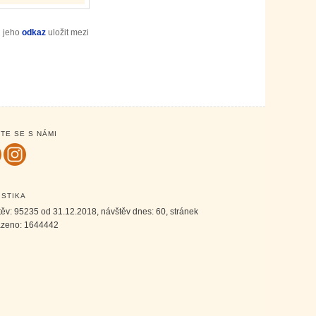
i jeho
odkaz
uložit mezi
TE SE S NÁMI
ISTIKA
těv:
95235
od 31.12.2018, návštěv dnes:
60
, stránek
azeno:
1644442