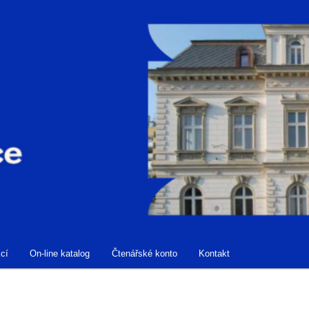
cí
On-line katalog
Čtenářské konto
Kontakt