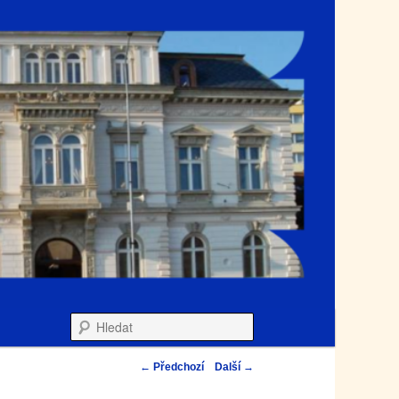
Hledat
←
Předchozí
Další
→