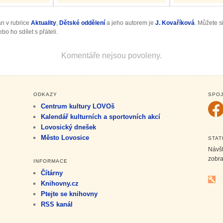
án v rubrice
Aktuality
,
Dětské oddělení
a jeho autorem je
J. Kovaříková
. Můžete s
bo ho sdílet s přáteli.
Komentáře nejsou povoleny.
ODKAZY
SPOJ
Centrum kultury LOVOš
Kalendář kulturních a sportovních akcí
Lovosický dnešek
Město Lovosice
STAT
Návš
zobr
INFORMACE
Čítárny
Knihovny.cz
Ptejte se knihovny
RSS kanál