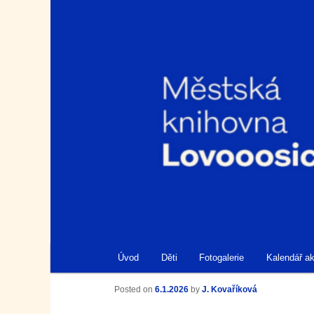
Městská knihovna Lovosice
Knihovna Lovosice
Hlavní navigační menu
Úvod
Děti
Fotogalerie
Kalendář ak
Přejít k hlavnímu obsahu webu
Přejít k obsahu postranního panelu
Navigace pro příspěvky
Posted on
6.1.2026
by
J. Kovaříková