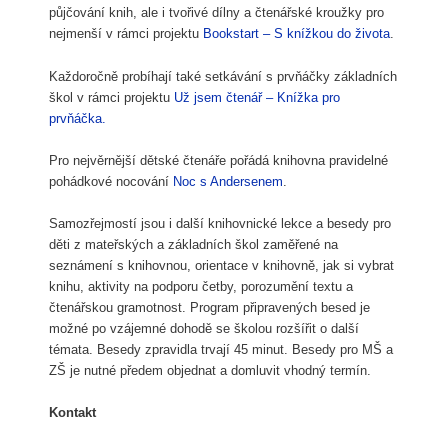
půjčování knih, ale i tvořivé dílny a čtenářské kroužky pro
nejmenší v rámci projektu
Bookstart – S knížkou do života
.
Každoročně probíhají také setkávání s prvňáčky základních
škol v rámci projektu
Už jsem čtenář – Knížka pro
prvňáčka.
Pro nejvěrnější dětské čtenáře pořádá knihovna pravidelné
pohádkové nocování
Noc s Andersenem
.
Samozřejmostí jsou i další knihovnické lekce a besedy pro
děti z mateřských a základních škol zaměřené na
seznámení s knihovnou, orientace v knihovně, jak si vybrat
knihu, aktivity na podporu četby, porozumění textu a
čtenářskou gramotnost. Program připravených besed je
možné po vzájemné dohodě se školou rozšířit o další
témata. Besedy zpravidla trvají 45 minut. Besedy pro MŠ a
ZŠ je nutné předem objednat a domluvit vhodný termín.
Kontakt