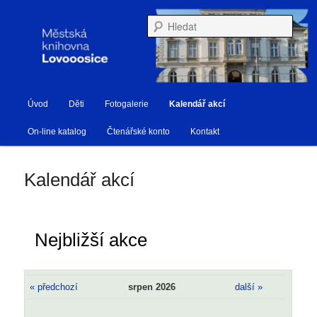
Městská knihovna Lovosice
Hleda
Hlavní navigační menu
Úvod
Děti
Fotogalerie
Kalendář akcí
Přejít k hlavnímu obsahu webu
Přejít k obsahu postranního panelu
Knihovna Lovosice
On-line katalog
Čtenářské konto
Kontakt
Kalendář akcí
Nejbližší akce
« předchozí
srpen 2026
další »