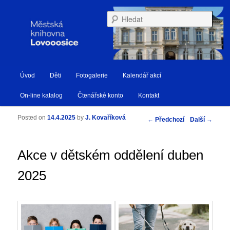
Městská knihovna Lovosice
Hleda
Hlavní navigační menu
Úvod
Děti
Fotogalerie
Kalendář akcí
Přejít k hlavnímu obsahu webu
Přejít k obsahu postranního panelu
Knihovna Lovosice
On-line katalog
Čtenářské konto
Kontakt
Posted on
14.4.2025
by
J. Kovaříková
Navigace pro příspěvky
←
Předchozí
Další
→
Akce v dětském oddělení duben
2025