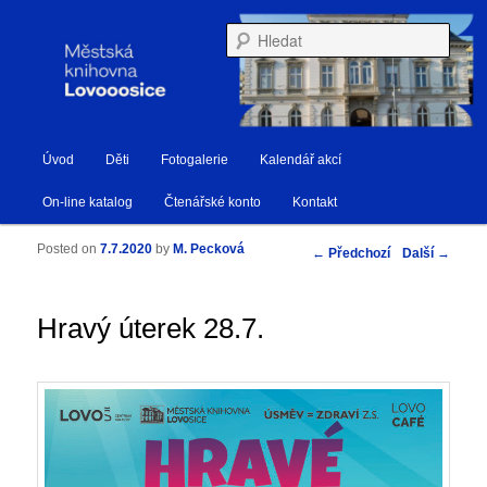
Městská knihovna Lovosice
Hleda
Hlavní navigační menu
Úvod
Děti
Fotogalerie
Kalendář akcí
Přejít k hlavnímu obsahu webu
Přejít k obsahu postranního panelu
Knihovna Lovosice
On-line katalog
Čtenářské konto
Kontakt
Posted on
7.7.2020
by
M. Pecková
Navigace pro příspěvky
←
Předchozí
Další
→
Hravý úterek 28.7.