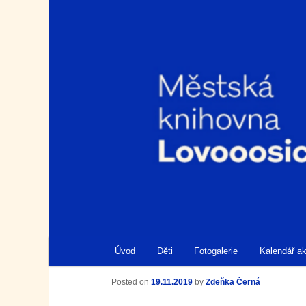
Městská knihovna Lovosice
Knihovna Lovosice
Hlavní navigační menu
Úvod
Děti
Fotogalerie
Kalendář ak
Přejít k hlavnímu obsahu webu
Přejít k obsahu postranního panelu
Navigace pro příspěvky
Posted on
19.11.2019
by
Zdeňka Černá