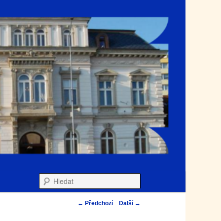
Hledat
←
Předchozí
Další
→