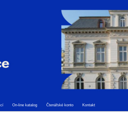
cí
On-line katalog
Čtenářské konto
Kontakt