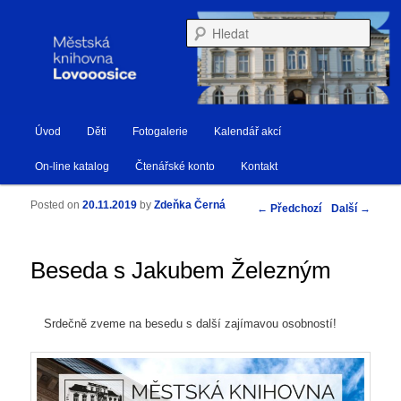
Městská knihovna Lovosice
Hleda
Hlavní navigační menu
Úvod
Děti
Fotogalerie
Kalendář akcí
Přejít k hlavnímu obsahu webu
Přejít k obsahu postranního panelu
Knihovna Lovosice
On-line katalog
Čtenářské konto
Kontakt
Posted on
20.11.2019
by
Zdeňka Černá
Navigace pro příspěvky
←
Předchozí
Další
→
Beseda s Jakubem Železným
Srdečně zveme na besedu s další zajímavou osobností!