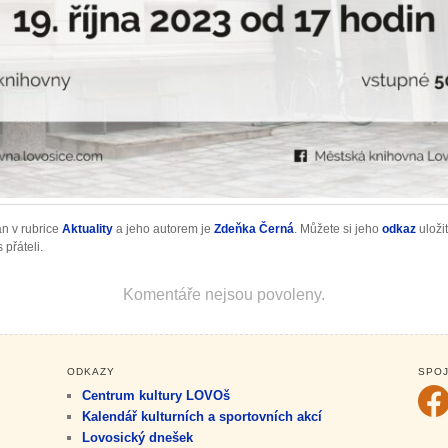
án v rubrice
Aktuality
a jeho autorem je
Zdeňka Černá
. Můžete si jeho
odkaz
uloži
 přáteli.
Komentáře nejsou povoleny.
ODKAZY
SPOJ
Centrum kultury LOVOš
Kalendář kulturních a sportovních akcí
Lovosický dnešek