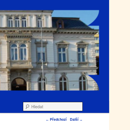
Hledat
←
Předchozí
Další
→