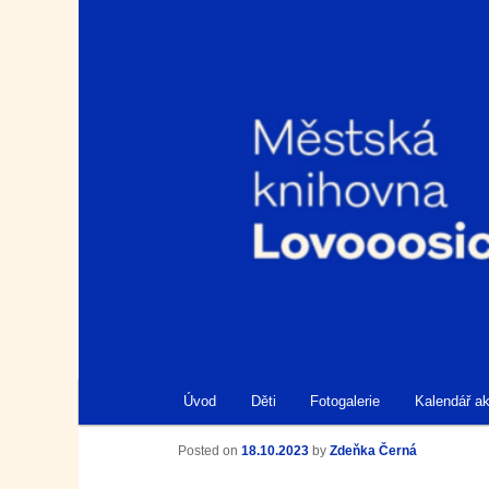
Městská knihovna Lovosice
Knihovna Lovosice
Hlavní navigační menu
Úvod
Děti
Fotogalerie
Kalendář ak
Přejít k hlavnímu obsahu webu
Přejít k obsahu postranního panelu
Navigace pro příspěvky
Posted on
18.10.2023
by
Zdeňka Černá