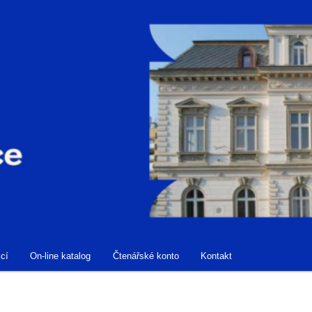
cí
On-line katalog
Čtenářské konto
Kontakt