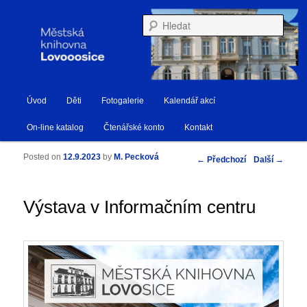
Městská knihovna Lovosice
Hleda
Hlavní navigační menu
Úvod
Děti
Fotogalerie
Kalendář akcí
Přejít k hlavnímu obsahu webu
Přejít k obsahu postranního panelu
Knihovna Lovosice
On-line katalog
Čtenářské konto
Kontakt
Posted on
12.9.2023
by
M. Pecková
Navigace pro příspěvky
←
Předchozí
Další
→
Výstava v Informačním centru