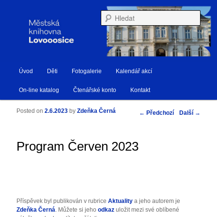
Městská knihovna Lovosice
Hleda
Hlavní navigační menu
Úvod
Děti
Fotogalerie
Kalendář akcí
Přejít k hlavnímu obsahu webu
Přejít k obsahu postranního panelu
Knihovna Lovosice
On-line katalog
Čtenářské konto
Kontakt
Posted on
2.6.2023
by
Zdeňka Černá
Navigace pro příspěvky
←
Předchozí
Další
→
Program Červen 2023
Příspěvek byl publikován v rubrice
Aktuality
a jeho autorem je
Zdeňka Černá
. Můžete si jeho
odkaz
uložit mezi své oblíbené