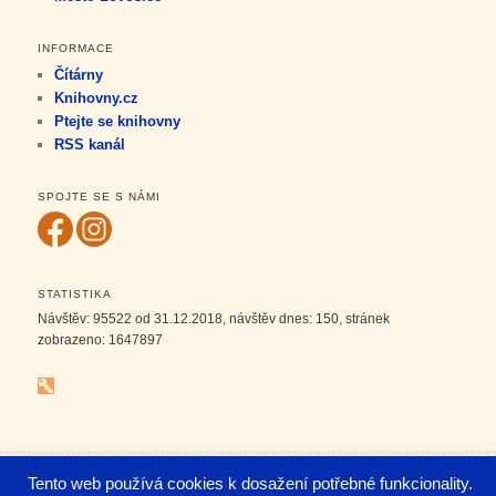
INFORMACE
Čítárny
Knihovny.cz
Ptejte se knihovny
RSS kanál
SPOJTE SE S NÁMI
STATISTIKA
Návštěv:
95522
od 31.12.2018, návštěv dnes:
150
, stránek
zobrazeno:
1647897
Tento web používá cookies k dosažení potřebné funkcionality.
© 2026 Městská knihovna Lovosice. Hosting
Technologické centrum Lovosice