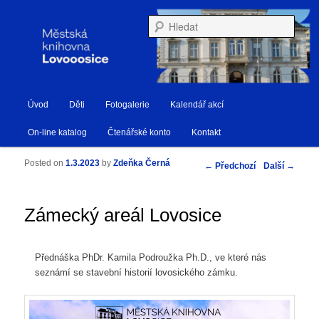
Městská knihovna Lovosice
Hleda
Hlavní navigační menu
Úvod
Děti
Fotogalerie
Kalendář akcí
Přejít k hlavnímu obsahu webu
Přejít k obsahu postranního panelu
Knihovna Lovosice
On-line katalog
Čtenářské konto
Kontakt
Posted on
1.3.2023
by
Zdeňka Černá
Navigace pro příspěvky
←
Předchozí
Další
→
Zámecký areál Lovosice
Přednáška PhDr. Kamila Podroužka Ph.D., ve které nás
seznámí se stavební historií lovosického zámku.