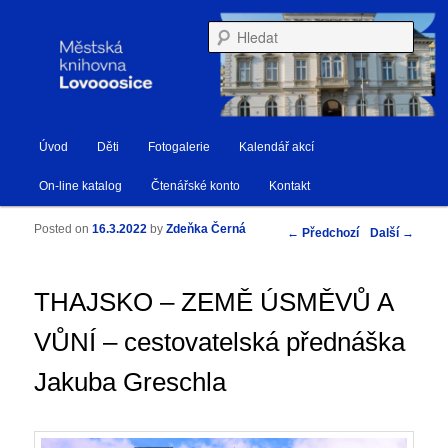
Městská knihovna Lovosice
Hleda
Hlavní navigační menu
Úvod
Děti
Fotogalerie
Kalendář akcí
Přejít k hlavnímu obsahu webu
Přejít k obsahu postranního panelu
Knihovna Lovosice
On-line katalog
Čtenářské konto
Kontakt
Posted on
16.3.2022
by
Zdeňka Černá
Navigace pro příspěvky
←
Předchozí
Další
→
THAJSKO – ZEMĚ ÚSMĚVŮ A
VŮNÍ – cestovatelská přednáška
Jakuba Greschla