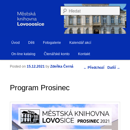
Městská knihovna Lovosice
Hleda
Hlavní navigační menu
Úvod
Děti
Fotogalerie
Kalendář akcí
Přejít k hlavnímu obsahu webu
Přejít k obsahu postranního panelu
Knihovna Lovosice
On-line katalog
Čtenářské konto
Kontakt
Posted on
15.12.2021
by
Zdeňka Černá
Navigace pro příspěvky
←
Předchozí
Další
→
Program Prosinec