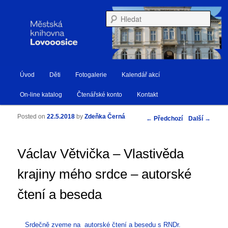
Městská knihovna Lovosice
Hleda
Hlavní navigační menu
Úvod
Děti
Fotogalerie
Kalendář akcí
Přejít k hlavnímu obsahu webu
Přejít k obsahu postranního panelu
Knihovna Lovosice
On-line katalog
Čtenářské konto
Kontakt
Posted on
22.5.2018
by
Zdeňka Černá
Navigace pro příspěvky
←
Předchozí
Další
→
Václav Větvička – Vlastivěda
krajiny mého srdce – autorské
čtení a beseda
Srdečně zveme na autorské čtení a besedu s RNDr.