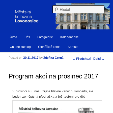
Městská knihovna Lovosice
Hleda
Hlavní navigační menu
Úvod
Děti
Fotogalerie
Kalendář akcí
Přejít k hlavnímu obsahu webu
Přejít k obsahu postranního panelu
Knihovna Lovosice
On-line katalog
Čtenářské konto
Kontakt
Posted on
30.11.2017
by
Zdeňka Černá
Navigace pro příspěvky
←
Předchozí
Další
→
Program akcí na prosinec 2017
V prosinci si u nás užijete hlavně vánoční koncerty, ale
bude i zeměpisná přednáška a též tvoření pro děti.