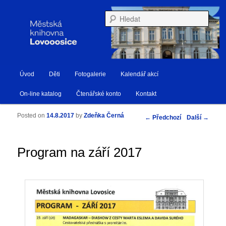
Městská knihovna Lovosice
Hleda
Hlavní navigační menu
Úvod
Děti
Fotogalerie
Kalendář akcí
Přejít k hlavnímu obsahu webu
Přejít k obsahu postranního panelu
Knihovna Lovosice
On-line katalog
Čtenářské konto
Kontakt
Posted on
14.8.2017
by
Zdeňka Černá
Navigace pro příspěvky
←
Předchozí
Další
→
Program na září 2017