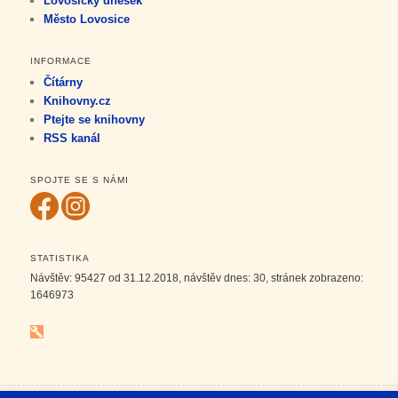
Lovosický dnešek
Město Lovosice
INFORMACE
Čítárny
Knihovny.cz
Ptejte se knihovny
RSS kanál
SPOJTE SE S NÁMI
STATISTIKA
Návštěv:
95427
od 31.12.2018, návštěv dnes:
30
, stránek zobrazeno:
1646973