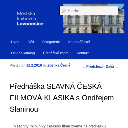
Městská knihovna Lovosice
Hleda
Hlavní navigační menu
Úvod
Děti
Fotogalerie
Kalendář akcí
Přejít k hlavnímu obsahu webu
Přejít k obsahu postranního panelu
Knihovna Lovosice
On-line katalog
Čtenářské konto
Kontakt
Posted on
12.2.2016
by
Zdeňka Černá
Navigace pro příspěvky
←
Předchozí
Další
→
Přednáška SLAVNÁ ČESKÁ
FILMOVÁ KLASIKA s Ondřejem
Slaninou
Všechny milovníky českého filmu zveme na přednášku