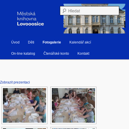
Městská knihovna Lovosice
Hleda
Hlavní navigační menu
Úvod
Děti
Fotogalerie
Kalendář akcí
Přejít k hlavnímu obsahu webu
Přejít k obsahu postranního panelu
Knihovna Lovosice
On-line katalog
Čtenářské konto
Kontakt
Zobrazit prezentaci