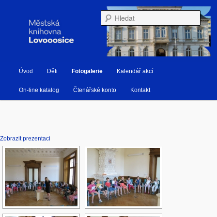
Městská knihovna Lovosice
Hleda
Hlavní navigační menu
Úvod
Děti
Fotogalerie
Kalendář akcí
Přejít k hlavnímu obsahu webu
Přejít k obsahu postranního panelu
Knihovna Lovosice
On-line katalog
Čtenářské konto
Kontakt
Zobrazit prezentaci