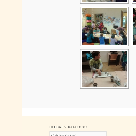
HLEDAT V KATALOGU