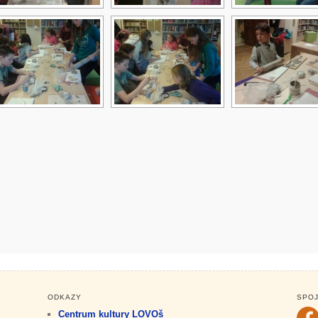
ODKAZY
SPOJ
Centrum kultury LOVOš