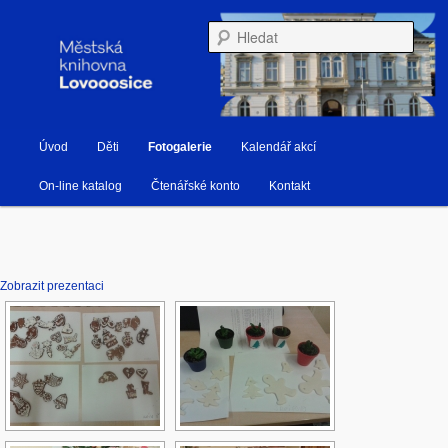
Městská knihovna Lovosice
Hleda
Hlavní navigační menu
Úvod
Děti
Fotogalerie
Kalendář akcí
Přejít k hlavnímu obsahu webu
Přejít k obsahu postranního panelu
Knihovna Lovosice
On-line katalog
Čtenářské konto
Kontakt
Zobrazit prezentaci